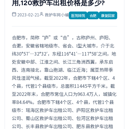
用,120救护车出租价格是多少?
2023-02-21
救护车网小编
医院转院
合肥
康复回家
合肥市，简称“庐”或“合”，古称庐州、庐阳、
合淝，安徽省辖地级市、省会、Ⅰ型大城市，介于北
纬30°57′—32°32′，东经116°41′—117°58′之间，地
处安徽中部、江淮之间、长江三角洲西翼，承东启
西、连南接北，靠山抱湖、临江近海；属亚热带季
风性湿润气候。截至2022年，合肥市下辖4个区、4
个县，代管1个县级市，总面积11445平方千米。截
至2022年末，合肥市常住人口为963.4万人，城镇化
率84.64%。合肥市下辖4个区、4个县，代管1个县
级市：瑶海区救护车出租公司、庐阳区救护车出租
公司、蜀山区救护车出租公司、包河区救护车出租
公司、长丰县救护车出租公司、肥东县救护车出租