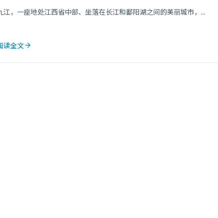
九江，一座地处江西省中部、坐落在长江和鄱阳湖之间的美丽城市，...
阅读全文