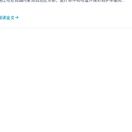
通辽地处我国内蒙古自治区东部，医疗条件和地理环境对救护车服务...
阅读全文